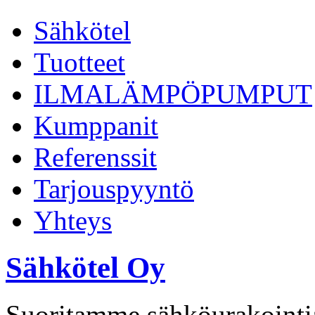
Sähkötel
Tuotteet
ILMALÄMPÖPUMPUT
Kumppanit
Referenssit
Tarjouspyyntö
Yhteys
Sähkötel Oy
Suoritamme sähköurakointia