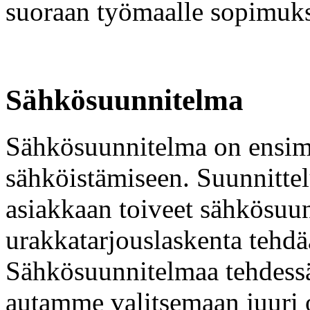
suoraan työmaalle sopimuk
Sähkösuunnitelma
Sähkösuunnitelma on ensim
sähköistämiseen. Suunnittel
asiakkaan toiveet sähkösu
urakkatarjouslaskenta tehd
Sähkösuunnitelmaa tehdess
autamme valitsemaan juuri oi