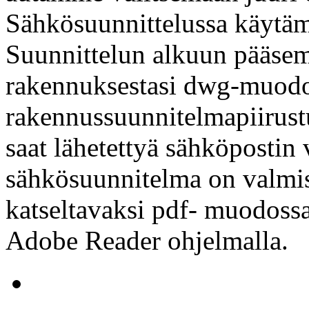
Sähkösuunnittelussa käyt
Suunnittelun alkuun pääsem
rakennuksestasi dwg-muodo
rakennussuunnitelmapiirust
saat lähetettyä sähköpostin 
sähkösuunnitelma on valmis
katseltavaksi pdf- muodossa
Adobe Reader ohjelmalla.