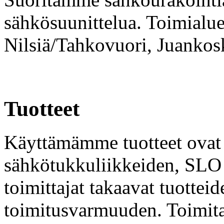
sähkösuunittelua. Toimialu
Nilsiä/Tahkovuori, Juankos
Tuotteet
Käyttämämme tuotteet ova
sähkötukkuliikkeiden, SLO 
toimittajat takaavat tuottei
toimitusvarmuuden. Toimita